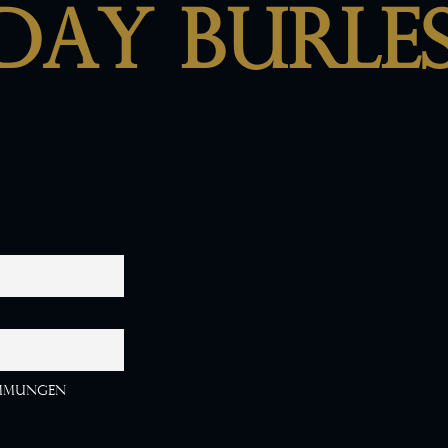
iday Burle
immungen