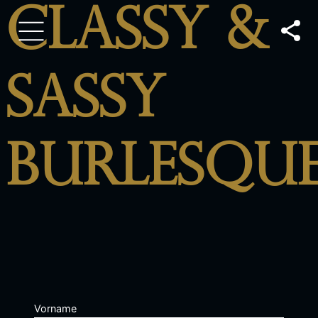
Classy &
Sassy
Burlesqu
Vorname