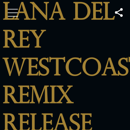
Lana Del
Rey
Westcoas
Remix
Release