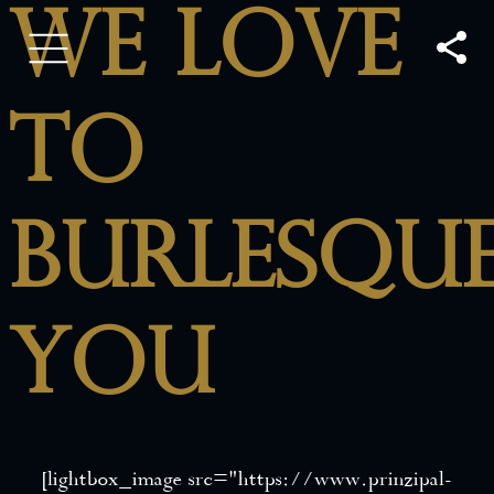
We Love
To
Burlesqu
You
[lightbox_image src=”https://www.prinzipal-